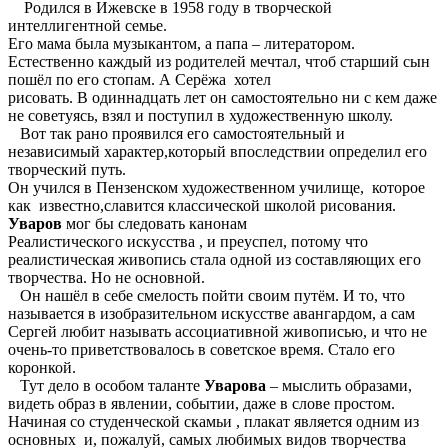
Родился в Ижевске в 1958 году в творческой
интеллигентной семье.
Его мама была музыкантом, а папа – литератором.
Естественно каждый из родителей мечтал, чтоб старший сын
пошёл по его стопам. А Серёжа хотел
рисовать. В одиннадцать лет он самостоятельно ни с кем даже
не советуясь, взял и поступил в художественную школу.
Вот так рано проявился его самостоятельный и
независимый характер,который впоследствии определил его
творческий путь.
Он учился в Пензенском художественном училище, которое
как известно,славится классической школой рисования.
Уваров
мог бы следовать канонам
Реалистического искусства , и преуспел, потому что
реалистическая живопись стала одной из составляющих его
творчества. Но не основной.
Он нашёл в себе смелость пойти своим путём. И то, что
называется в изобразительном искусстве авангардом, а сам
Сергей любит называть ассоциативной живописью, и что не
очень-то приветствовалось в советское время. Стало его
коронкой.
Тут дело в особом таланте
Уварова
– мыслить образами,
видеть образ в явлении, событии, даже в слове простом.
Начиная со студенческой скамьи , плакат является одним из
основных и, пожалуй, самых любимых видов творчества