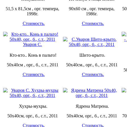
51,5 х 81,5см , орг. темпера,
90х60 см , орг. темпера,
50
1998г.
1986г.
Стоимость.
Стоимость.
Кто-кто.. Конь в пальто!
Шито-крыто.
50х40см , орг., б., с.т., 2011
50х40см., орг., б., с.т., 2011
5
Стоимость.
Стоимость.
Хухры-мухры.
Ядрена Матрена.
50х40см, орг., б., с.т., 2011
50х40см, орг., б., с.т., 2011
70
Стоимость.
Стоимость.