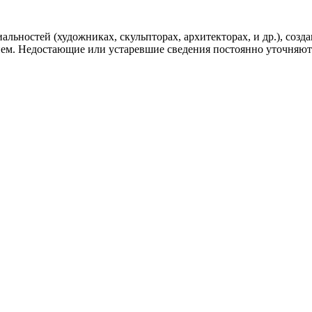
льностей (художниках, скульпторах, архитекторах, и др.), соз
ением. Недостающие или устаревшие сведения постоянно уточняю