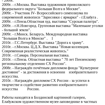
- 2009г.
2009г. - г.Москва. Выставка художников приволжского
федерального округа "Большая Волга в Москве".
2009г. - Участник IV- Всероссийского симпозиума по
современной живописи "Зарисовки с ярмарки" - г.Елабуга .
2009г. - г.Пенза.Областная худ. выставка "Сурская палитра".
2009г. - г.Н.Новгород. Групповая выставка "Маленькие уголки
- большой земли".
2009г. - г.Минск. Беларусь. Международная выставка
"Большая Волга в Минске" . 1
2010г. - Г.С.Петербург. Выставка "Дорога к храму".
2010г. - г.Москва. Ц.Д.Х. Выставка "Новая коллекция.
Современная реалистическая живопись."
2010г. - г.Самара. Персональная выставка.
2010г. - г.Пенза. Областная выставка " 70 лет Пензенскому
региональному отделению СХ России".
2008г. - Награждён почётным дипломом фонда "Культурное
достояние" - за достижения в освоении изобразительного
искусства.
2010г. - Награждён дипломом СХ России - за успехи в
творчестве и содействие развитию изобразительного
искусства России.
Работы находятся в Болдинской картинной галереи,
Елабужском художественном музее-заповеднике в частных