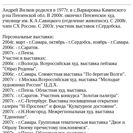
Андрей Вилков родился в 1977г. в с.Варваровка Каменского
р-на Пензенской обл. В 2000г. окончил Пензенское худ.
училище им. К.А.Савицкого (отделение живописи). С 2008г.
член СХ России. С 2003г. участник выставок г.Сердобска.
Персональные выставки:
2004г. март - г.Самара, октябрь - г.Сердобск, ноябрь - г.Самара.
2006г. - г.Саратов.
2007г. - г.Пенза.
Участие в выставках:
2006г. - г.Вологда. Всероссийская худ. выставка пейзажа
"Образ Родины".
2006г. - г.Самара. Совместная выставка "По берегам Волги".
2007г - г.Москва.Всероссийская худ. выставка "Молодые
художники России" Ц.Д.Х.
2007г. - г.Пенза. Областная худ. выставка.
2007г. - г.Саратов. Участник конкурса "Золотая палитра".
2007г. - г.С-Петербург. Выставка посвященная открытию
галереи "Н-Проспект" и фонда "Культурное достояние".
2007г. - г.Н.Новгород. Межрегиональная худ. выставка
"Единение".
2007г. - г.Самара. Групповая тематическая выставка "Двое и
Образу Твоему пречистому поклоняемся".
2007г. - г.Пенза. Областная худ. выставка.