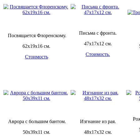
Письма с фронта.
Посвящается Флоренскому.
47х17х12 см.
62х19х16 см.
Стоимость.
Стоимость
Ро
Аврора с большим бантом.
Изгнание из рая.
50х39х11 см.
48х17х32 см.