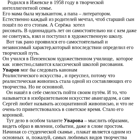
Родился в Ижевске в 1958 году в творческой
интеллигентной семье.
Его мама была музыкантом, а папа – литератором.
Естественно каждый из родителей мечтал, чтоб старший сын
пошёл по его стопам. А Серёжа хотел
рисовать. В одиннадцать лет он самостоятельно ни с кем даже
не советуясь, взял и поступил в художественную школу.
Вот так рано проявился его самостоятельный и
независимый характер,который впоследствии определил его
творческий путь.
Он учился в Пензенском художественном училище, которое
как известно,славится классической школой рисования.
Уваров
мог бы следовать канонам
Реалистического искусства , и преуспел, потому что
реалистическая живопись стала одной из составляющих его
творчества. Но не основной.
Он нашёл в себе смелость пойти своим путём. И то, что
называется в изобразительном искусстве авангардом, а сам
Сергей любит называть ассоциативной живописью, и что не
очень-то приветствовалось в советское время. Стало его
коронкой.
Тут дело в особом таланте
Уварова
– мыслить образами,
видеть образ в явлении, событии, даже в слове простом.
Начиная со студенческой скамьи , плакат является одним из
основных и, пожалуй, самых любимых видов творчества