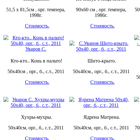
51,5 х 81,5см , орг. темпера,
90х60 см , орг. темпера,
50
1998г.
1986г.
Стоимость.
Стоимость.
Кто-кто.. Конь в пальто!
Шито-крыто.
50х40см , орг., б., с.т., 2011
50х40см., орг., б., с.т., 2011
5
Стоимость.
Стоимость.
Хухры-мухры.
Ядрена Матрена.
50х40см, орг., б., с.т., 2011
50х40см, орг., б., с.т., 2011
70
Стоимость.
Стоимость.