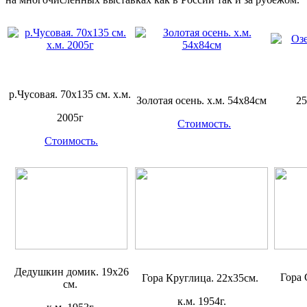
р.Чусовая. 70х135 см. х.м.
Золотая осень. х.м. 54х84см
25
2005г
Стоимость.
Стоимость.
Дедушкин домик. 19х26
Гора
Гора Круглица. 22х35см.
см.
к.м. 1954г.