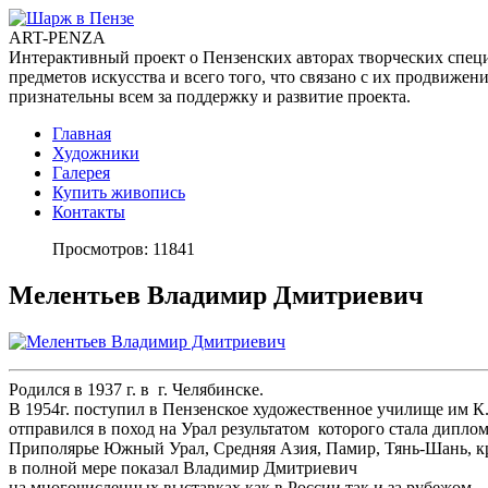
ART-PENZA
Интерактивный проект о Пензенских авторах творческих специа
предметов искусства и всего того, что связано с их продвиж
признательны всем за поддержку и развитие проекта.
Главная
Художники
Галерея
Купить живопись
Контакты
Просмотров: 11841
Мелентьев Владимир Дмитриевич
Родился в 1937 г. в г. Челябинске.
В 1954г. поступил в Пензенское художественное училище им К
отправился в поход на Урал результатом которого стала дипл
Приполярье Южный Урал, Средняя Азия, Памир, Тянь-Шань, кр
в полной мере показал Владимир Дмитриевич
на многочисленных выставках как в России так и за рубежом.