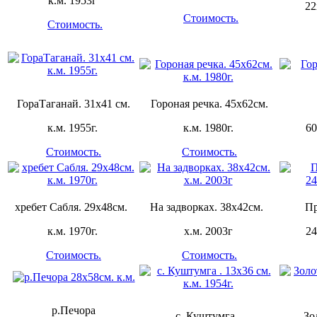
к.м. 1953г
22
Стоимость.
Стоимость.
ГораТаганай. 31х41 см.
Гороная речка. 45х62см.
к.м. 1955г.
к.м. 1980г.
60
Стоимость.
Стоимость.
хребет Сабля. 29х48см.
На задворках. 38х42см.
Пр
к.м. 1970г.
х.м. 2003г
24
Стоимость.
Стоимость.
р.Печора
с. Куштумга .
Зо