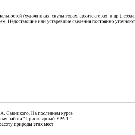
льностей (художниках, скульпторах, архитекторах, и др.), соз
ением. Недостающие или устаревшие сведения постоянно уточняю
.А. Савицкого. На последнем курсе
омная работа "Приполярный УРАЛ."
асоту природы этих мест