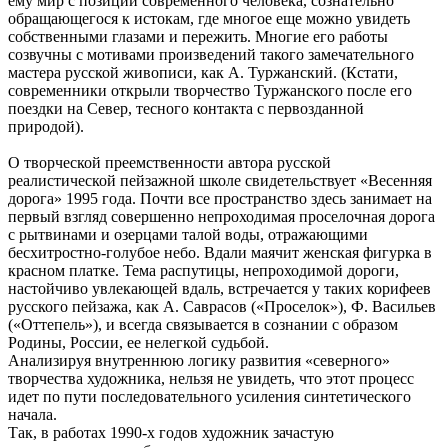
ему мир с позиции современного человека, сознательно
обращающегося к истокам, где многое еще можно увидеть
собственными глазами и пережить. Многие его работы
созвучны с мотивами произведений такого замечательного
мастера русской живописи, как А. Туржанский. (Кстати,
современники открыли творчество Туржанского после его
поездки на Север, тесного контакта с первозданной
природой).
О творческой преемственности автора русской
реалистической пейзажной школе свидетельствует «Весенняя
дорога» 1995 года. Почти все пространство здесь занимает на
первый взгляд совершенно непроходимая проселочная дорога
с рытвинами и озерцами талой воды, отражающими
бесхитростно-голубое небо. Вдали маячит женская фигурка в
красном платке. Тема распутицы, непроходимой дороги,
настойчиво увлекающей вдаль, встречается у таких корифеев
русского пейзажа, как А. Саврасов («Проселок»), Ф. Васильев
(«Оттепель»), и всегда связывается в сознании с образом
Родины, России, ее нелегкой судьбой.
Анализируя внутреннюю логику развития «северного»
творчества художника, нельзя не увидеть, что этот процесс
идет по пути последовательного усиления синтетического
начала.
Так, в работах 1990-х годов художник зачастую