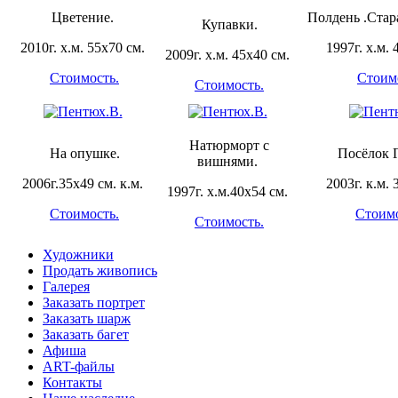
Цветение.
Полдень .Стара
Купавки.
2010г. х.м. 55х70 см.
1997г. х.м. 
2009г. х.м. 45х40 см.
Стоимость.
Стоим
Стоимость.
Натюрморт с
На опушке.
Посёлок 
вишнями.
2006г.35х49 см. к.м.
2003г. к.м. 
1997г. х.м.40х54 см.
Стоимость.
Стоимо
Стоимость.
Художники
Продать живопись
Галерея
Заказать портрет
Заказать шарж
Заказать багет
Афиша
ART-файлы
Контакты