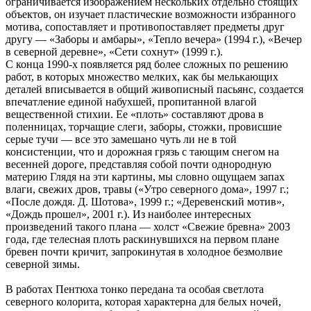
ограничивается изображением нескольких отдельно стоящих
объектов, он изучает пластические возможности избранного
мотива, сопоставляет и противопоставляет предметы друг
другу — «Заборы и амбары», «Тепло вечера» (1994 г.), «Вечер
в северной деревне», «Сети сохнут» (1999 г.).
С конца 1990-х появляется ряд более сложных по решению
работ, в которых множество мелких, как бы мелькающих
деталей вписывается в общий живописный пасьянс, создается
впечатление единой набухшей, пропитанной влагой
вещественной стихии. Ее «плоть» составляют дрова в
поленницах, торчащие слеги, заборы, стожки, провисшие
серые тучи — все это замешано чуть ли не в той
консистенции, что и дорожная грязь с тающим снегом на
весенней дороге, представляя собой почти однородную
материю Глядя на эти картины, мы словно ощущаем запах
влаги, свежих дров, травы («Утро северного дома», 1997 г.;
«После дождя. Д. Шотова», 1999 г.; «Деревенский мотив»,
«Дождь прошел», 2001 г.). Из наиболее интересных
произведений такого плана — холст «Свежие бревна» 2003
года, где телесная плоть раскинувшихся на первом плане
бревен почти кричит, запрокинутая в холодное безмолвие
северной зимы.
В работах Пентюха тонко передана та особая светлота
северного колорита, которая характерна для белых ночей,