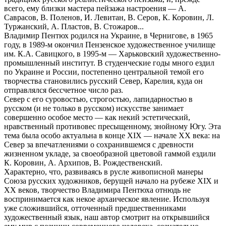
всего, ему близки мастера пейзажа настроения — А.
Саврасов, В. Поленов, И. Левитан, В. Серов, К. Коровин, Л.
Туржанский, А. Пластов, В. Стожаров...
Владимир Пентюх родился на Украине, в Чернигове, в 1965
году, в 1989-м окончил Пензенское художественное училище
им. К.А. Савицкого, в 1995-м — Харьковский художественно-
промышленный институт. В студенческие годы много ездил
по Украине и России, постепенно центральной темой его
творчества становились русский Север, Карелия, куда он
отправлялся бессчетное число раз.
Север с его суровостью, строгостью, лапидарностью в
русском (и не только в русском) искусстве занимает
совершенно особое место — как некий эстетический,
нравственный противовес пресыщенному, знойному Югу. Эта
тема была особо актуальна в конце XIX — начале XX века: на
Север за впечатлениями о сохранившемся с древности
жизненном укладе, за свое­образной цветовой гаммой ездили
К. Коровин, А. Архипов, В. Рождественский.
Характерно, что, развиваясь в русле живописной манеры
Союза русских художников, берущей начало на рубеже XIX и
XX веков, творчество Владимира Пентюха отнюдь не
воспринимается как некое архаическое явление. Используя
уже сложившийся, отточенный предшественниками
художественный язык, наш автор смотрит на открывшийся