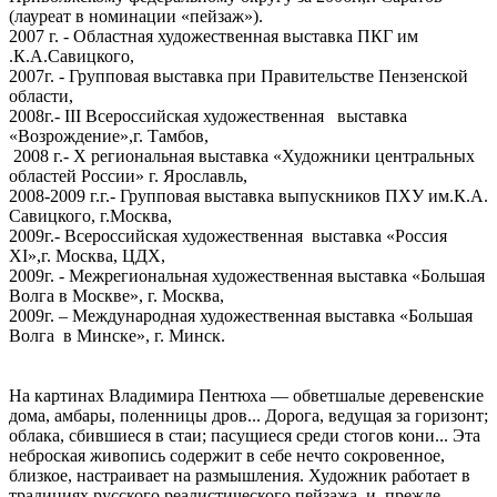
(лауреат в номинации «пейзаж»).
2007 г. - Областная художественная выставка ПКГ им
.К.А.Савицкого,
2007г. - Групповая выставка при Правительстве Пензенской
области,
2008г.- III Всероссийская художественная выставка
«Возрождение»,г. Тамбов,
2008 г.- Х региональная выставка «Художники центральных
областей России» г. Ярославль,
2008-2009 г.г.- Групповая выставка выпускников ПХУ им.К.А.
Савицкого, г.Москва,
2009г.- Всероссийская художественная выставка «Россия
ХI»,г. Москва, ЦДХ,
2009г. - Межрегиональная художественная выставка «Большая
Волга в Москве», г. Москва,
2009г. – Международная художественная выставка «Большая
Волга в Минске», г. Минск.
На картинах Владимира Пентюха — обветшалые деревенские
дома, амбары, поленницы дров... Дорога, ведущая за горизонт;
облака, сбившиеся в стаи; пасущиеся среди стогов кони... Эта
неброская живопись содержит в себе нечто сокровенное,
близкое, настраивает на размышления. Художник работает в
традициях русского реалистического пейзажа, и, прежде