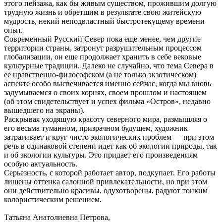
этого пейзажа, как бы живым существом, прожившим долгую
трудную жизнь и обретшим в результате свою житейскую
мудрость, некий неподвластный быстротекущему времени
опыт.
Современный Русский Север пока еще менее, чем другие
территории страны, затронут разрушительным процессом
глобализации, он еще продолжает хранить в себе вековые
культурные традиции. Далеко не случайно, что тема Севера в
ее нравственно-философском (а не только экзотическом)
аспекте особо высвечивается именно сейчас, когда мы вновь
задумываемся о своих корнях, своем прошлом и настоящем
(об этом свидетельствует и успех фильма «Остров», недавно
вышедшего на экраны).
Раскрывая уходящую красоту северного мира, размышляя о
его весьма туманном, призрачном будущем, художник
затрагивает и круг чисто экологических проблем — при этом
речь в одинаковой степени идет как об экологии природы, так
и об экологии культуры. Это придает его произведениям
особую актуальность.
Серьезность, с которой работает автор, подкупает. Его работы
лишены оттенка салонной привлекательности, но при этом
они действительно красивы, одухотворены, радуют тонким
колористическим решением.
Татьяна Анатолиевна Петрова,