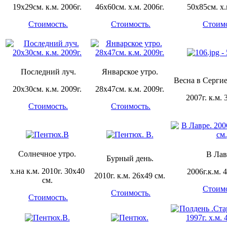
19х29см. к.м. 2006г.
46х60см. х.м. 2006г.
50х85см. х.
Стоимость.
Стоимость.
Стоимо
Последний луч.
Январское утро.
Весна в Серги
20х30см. к.м. 2009г.
28х47см. к.м. 2009г.
2007г. к.м. 
Стоимость.
Стоимость.
Солнечное утро.
В Лав
Бурный день.
х.на к.м. 2010г. 30х40
2006г.к.м. 
2010г. к.м. 26х49 см.
см.
Стоимо
Стоимость.
Стоимость.