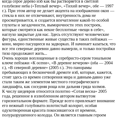
когда серое дерево изб как бы растворяется в светлой
голубизне неба («Теплый вечер», «Тихий вечер», обе — 1997
г.). При этом автор не делает акцента на изображении окон —
стекла в них не отсвечивают, внутренность дома не
просматривается, и создается впечатление какой-то особой
глухоты и загадочности, выморочности этих построек,
которые смотрятся как некие бесплотные «вещи в себе»,
наглухо закрытые для нас. Здесь отсутствуют человеческие
фигуры, единственные живые существа в таких пейзажах —
кони, мирно пасущиеся на задворках. И начинает казаться, что
все эти северные деревни давно вымерли, и только постройки
тихо продолжают жить...
Очень хороши воплощенные в серебристо-сером тональном
ключе пейзажи «К осени», «В деревне вечером» (оба — 2004
г.), «В северной деревне» (2005 г.). Это панорамы
пребывающих в бесконечной дремоте изб, которые, кажется,
стоят здесь со времен сотворения мира и давным-давно уже
стали таким же элементом местного географического
ландшафта, как соседняя роща или дальняя гряда холмов.
К числу шедевров относится полотно «Сотая весна» 2005
года, решенное в излюбленном автором вытянутом
горизонтальном формате. Прежде всего привлекает внимание
его нежный голубовато-золотистый колорит, особая
одухотворенная красота покосившегося от времени,
полуразрушенного колодца. Он является главным героем