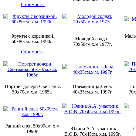
Стоимость.
Фрукты с корзинкой.
Мальв
Молодой солдат.
60х80см. х.м. 1990г.
70х50см.х.м.1977г.
Стоимость.
Портрет дочери Светланы.
Племянница Лена.
По
50х70см.х.м. 1965г.
40х35см.х.м. 1997г.
70х
Ранний снег. 50х99см. х.м.
Юдина А.А. участник
С
1990г.
В.О.В. 70х45см. х.м. 1995г.