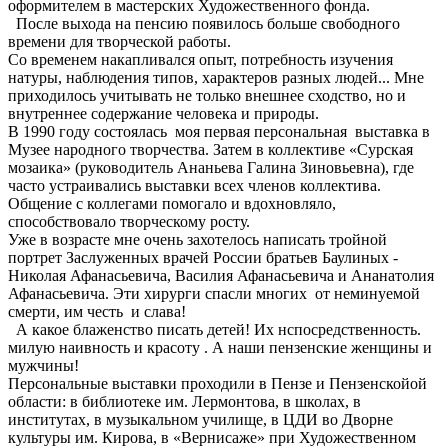
оформителем в мастерских Художественного фонда.
После выхода на пенсию появилось больше свободного
времени для творческой работы.
Со временем накапливался опыт, потребность изучения
натуры, наблюдения типов, характеров разных людей... Мне
приходилось учитывать не только внешнее сходство, но и
внутреннее содержание человека и природы.
В 1990 году состоялась моя первая персональная выставка в
Музее народного творчества. Затем в коллективе «Сурская
мозаика» (руководитель Ананьева Галина Зиновьевна), где
часто устраивались выставки всех членов коллектива.
Общение с коллегами помогало и вдохновляло,
способствовало творческому росту.
Уже в возрасте мне очень захотелось написать тройной
портрет Заслуженных врачей России братьев Баулиных -
Николая Афанасьевича, Василия Афанасьевича и Ананатолия
Афанасьевича. Эти хирурги спасли многих от неминуемой
смерти, им честь и слава!
А какое блаженство писать детей! Их нспосредственность.
милую наивность и красоту . А наши пензенские женщины и
мужчины!
Персональные выставки проходили в Пензе и Пензенскойой
области: в библиотеке им. Лермонтова, в школах, в
институтах, в музыкальном училище, в ЦДИ во Дворне
культуры им. Кирова, в «Вернисаже» при Художественном