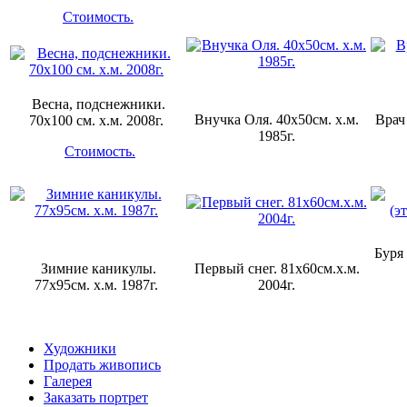
Стоимость.
Весна, подснежники.
Внучка Оля. 40х50см. х.м.
Врач
70х100 см. х.м. 2008г.
1985г.
Стоимость.
Буря
Зимние каникулы.
Первый снег. 81х60см.х.м.
77х95см. х.м. 1987г.
2004г.
Художники
Продать живопись
Галерея
Заказать портрет