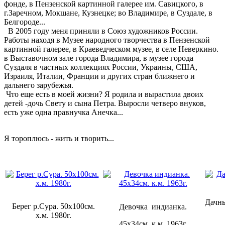
фонде, в Пензенской картинной галерее им. Савицкого, в
г.Заречном, Мокшане, Кузнецке; во Владимире, в Суздале, в
Белгороде...
В 2005 году меня приняли в Союз художников России.
Работы находя в Музее народного творчества в Пензенской
картинной галерее, в Краеведческом музее, в селе Неверкино.
в Выставочном зале города Владимира, в музее города
Суздаля в частных коллекциях России, Украины, США,
Израиля, Италии, Франции и других стран ближнего и
дальнего зарубежья.
Что еще есть в моей жизни? Я родила и вырастила двоих
детей -дочь Свету и сына Петра. Выросли четверо внуков,
есть уже одна правнучка Анечка...
Я тороплюсь - жить и творить...
Дачны
Берег р.Сура. 50х100см.
Девочка индианка.
х.м. 1980г.
45х34см. к.м. 1963г.