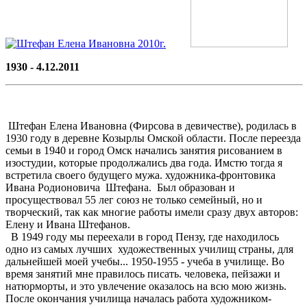
1930 - 4.12.2011
Штефан Елена Ивановна (Фирсова в девичестве), родилась в
1930 году в деревне Козырлы Омской области. После переезда
се­мьи в 1940 и город Омск начались занятия рисованием в
изостудии, которые продолжались два года. Имстю тогда я
встретила своего будущего мужа. художника-фронтовика
Ивана Родионовича Штефана. Был образован и
просуществовал 55 лег союз не только се­мейный, но и
творческий, так как многие работы имели сразу двух авторов:
Елену и Ивана Штефанов.
В 1949 году мы переехали в город Пензу, где находилось
одно из самых лучших художественных училищ страны, для
дальнейшей моей учебы... 1950-1955 - учеба в училище. Во
время занятий мне правилось писать. человека, пейзажи и
натюрморты, и это увлечение оказалось на всю мою жизнь.
После окончания училища началась работа художником-